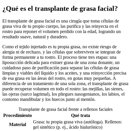
¿Qué es el transplante de grasa facial?
El transplante de grasa facial es una cirugía que toma células de
grasa viva de tu propio cuerpo, las purifica y las reinyecta en el
rostro para reponer el volumen perdido con la edad, logrando un
resultado suave, natural y duradero.
Como el tejido injertado es tu propia grasa, no existe riesgo de
alergia ni de rechazo, y las células que sobreviven se integran de
forma permanente a tu rostro. El proceso tiene tres etapas: una
liposucción delicada para extraer grasa de una zona donante, un
cuidadoso paso de purificación para separar las células de grasa
limpias y viables del líquido y los aceites, y una reinyección precisa
de esa grasa en las áreas del rostro, en gotas muy pequeñas. A
diferencia de un tratamiento de una sola zona, el transplante de grasa
puede recuperar volumen en todo el rostro: las mejillas, las sienes,
las ojeras (surco lagrimal), los pliegues nasogenianos, los labios, el
contorno mandibular y los huecos junto al mentón.
Transplante de grasa facial frente a rellenos faciales
Procedimiento
Qué trata
Grasa: tu propia grasa viva (autóloga). Rellenos:
Material
gel sintético (p. ej., ácido hialurónico)