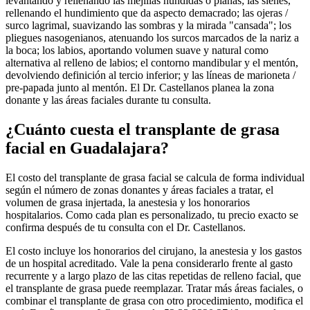
levantando y rellenando las mejillas hundidas o planas; las sienes,
rellenando el hundimiento que da aspecto demacrado; las ojeras /
surco lagrimal, suavizando las sombras y la mirada "cansada"; los
pliegues nasogenianos, atenuando los surcos marcados de la nariz a
la boca; los labios, aportando volumen suave y natural como
alternativa al relleno de labios; el contorno mandibular y el mentón,
devolviendo definición al tercio inferior; y las líneas de marioneta /
pre-papada junto al mentón. El Dr. Castellanos planea la zona
donante y las áreas faciales durante tu consulta.
¿Cuánto cuesta el transplante de grasa
facial en Guadalajara?
El costo del transplante de grasa facial se calcula de forma individual
según el número de zonas donantes y áreas faciales a tratar, el
volumen de grasa injertada, la anestesia y los honorarios
hospitalarios. Como cada plan es personalizado, tu precio exacto se
confirma después de tu consulta con el Dr. Castellanos.
El costo incluye los honorarios del cirujano, la anestesia y los gastos
de un hospital acreditado. Vale la pena considerarlo frente al gasto
recurrente y a largo plazo de las citas repetidas de relleno facial, que
el transplante de grasa puede reemplazar. Tratar más áreas faciales, o
combinar el transplante de grasa con otro procedimiento, modifica el