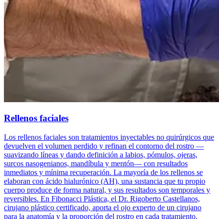
Rellenos faciales
Los rellenos faciales son tratamientos inyectables no quirúrgicos que
devuelven el volumen perdido y refinan el contorno del rostro —
suavizando líneas y dando definición a labios, pómulos, ojeras,
surcos nasogenianos, mandíbula y mentón— con resultados
inmediatos y mínima recuperación. La mayoría de los rellenos se
elaboran con ácido hialurónico (AH), una sustancia que tu propio
cuerpo produce de forma natural, y sus resultados son temporales y
reversibles. En Fibonacci Plástica, el Dr. Rigoberto Castellanos,
cirujano plástico certificado, aporta el ojo experto de un cirujano
para la anatomía y la proporción del rostro en cada tratamiento,