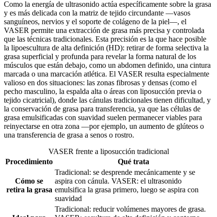
Como la energía de ultrasonido actúa específicamente sobre la grasa
y es más delicada con la matriz de tejido circundante —vasos
sanguíneos, nervios y el soporte de colágeno de la piel—, el
VASER permite una extracción de grasa más precisa y controlada
que las técnicas tradicionales. Esta precisión es la que hace posible
la lipoescultura de alta definición (HD): retirar de forma selectiva la
grasa superficial y profunda para revelar la forma natural de los
músculos que están debajo, como un abdomen definido, una cintura
marcada o una marcación atlética. El VASER resulta especialmente
valioso en dos situaciones: las zonas fibrosas y densas (como el
pecho masculino, la espalda alta o áreas con liposucción previa o
tejido cicatricial), donde las cánulas tradicionales tienen dificultad, y
la conservación de grasa para transferencia, ya que las células de
grasa emulsificadas con suavidad suelen permanecer viables para
reinyectarse en otra zona —por ejemplo, un aumento de glúteos o
una transferencia de grasa a senos o rostro.
VASER frente a liposucción tradicional
Procedimiento
Qué trata
Tradicional: se desprende mecánicamente y se
Cómo se
aspira con cánula. VASER: el ultrasonido
retira la grasa
emulsifica la grasa primero, luego se aspira con
suavidad
Tradicional: reducir volúmenes mayores de grasa.