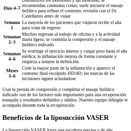
Disminuyen los moretones y las molestias; se
recomiendan caminatas cortas; suele iniciarse el masaje
Días 4–7
linfático para refinar el contorno; revisión con el Dr.
Castellanos antes de viajar
Semana
La mayoría de los pacientes que viajaron recibe el alta
1
para volar de regreso
Muchos regresan al trabajo de oficina y a la actividad
Semanas
diaria ligera; se continúa la compresión y el masaje
2–3
linfático indicado
Se restringe el ejercicio intenso y cargar peso hasta el alta
Semanas
médica; la inflamación mejora de forma constante y
4–6
empieza a notarse la definición
Cede la mayor parte de la inflamación y aparece el
Meses
contorno final esculpido HD/4D; las marcas de las
3–6
incisiones siguen aclarándose
Usar la prenda de compresión y completar el masaje linfático
indicado son de los factores más importantes para una recuperación
tranquila y resultados definidos y nítidos. Nuestro equipo bilingüe te
acompaña durante toda la recuperación.
Beneficios de la liposucción VASER
La liposucción VASER logra una escultura precisa y de alta