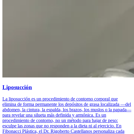
Liposucción
La liposucción es un procedimiento de contorno corporal que
elimina de forma permanente los depósitos de grasa localizada —del
abdomen, la cintura, la espalda, los brazos, los muslos o la papada—
para revelar una silueta más definida y armónica. Es un
procedimiento de contorno, no un método para bajar de peso:
esculpe las zonas que no responden a la dieta ni al ejercicio. En
Fibonacci Plástica, el Dr. Rigoberto Castellanos personaliza cada