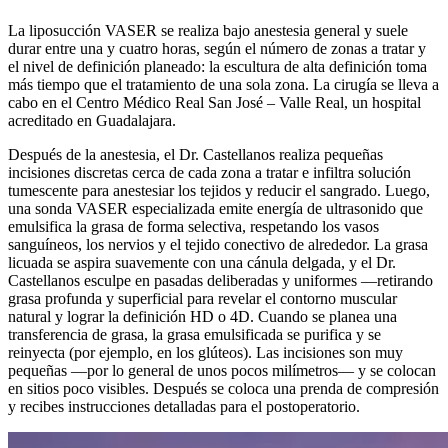
La liposucción VASER se realiza bajo anestesia general y suele
durar entre una y cuatro horas, según el número de zonas a tratar y
el nivel de definición planeado: la escultura de alta definición toma
más tiempo que el tratamiento de una sola zona. La cirugía se lleva a
cabo en el Centro Médico Real San José – Valle Real, un hospital
acreditado en Guadalajara.
Después de la anestesia, el Dr. Castellanos realiza pequeñas
incisiones discretas cerca de cada zona a tratar e infiltra solución
tumescente para anestesiar los tejidos y reducir el sangrado. Luego,
una sonda VASER especializada emite energía de ultrasonido que
emulsifica la grasa de forma selectiva, respetando los vasos
sanguíneos, los nervios y el tejido conectivo de alrededor. La grasa
licuada se aspira suavemente con una cánula delgada, y el Dr.
Castellanos esculpe en pasadas deliberadas y uniformes —retirando
grasa profunda y superficial para revelar el contorno muscular
natural y lograr la definición HD o 4D. Cuando se planea una
transferencia de grasa, la grasa emulsificada se purifica y se
reinyecta (por ejemplo, en los glúteos). Las incisiones son muy
pequeñas —por lo general de unos pocos milímetros— y se colocan
en sitios poco visibles. Después se coloca una prenda de compresión
y recibes instrucciones detalladas para el postoperatorio.